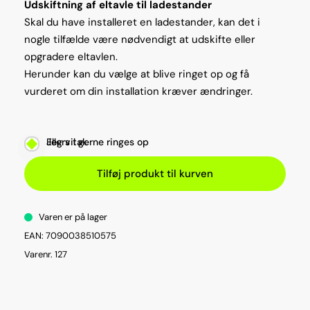
Udskiftning af eltavle til ladestander
Skal du have installeret en ladestander, kan det i
nogle tilfælde være nødvendigt at udskifte eller
opgradere eltavlen.
Herunder kan du vælge at blive ringet op og få
vurderet om din installation kræver ændringer.
Jeg vil gerne ringes op
Ellers tak
Tilføj produkt til kurven
Varen er på lager
EAN: 7090038510575
Varenr. 127