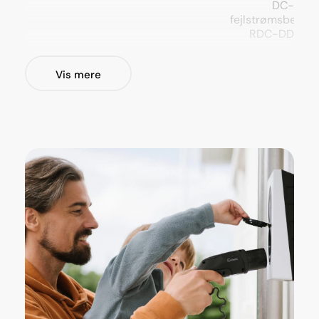
DC-
fejlstrømsbeskyt
RDC-DD
Materiale
Plastik
Vis mere
Opsætnings muligheder
Væg /
Stander
(ikke inkl. i
produktpris)
Forsyning
230/400 V
- 1-/3-faset