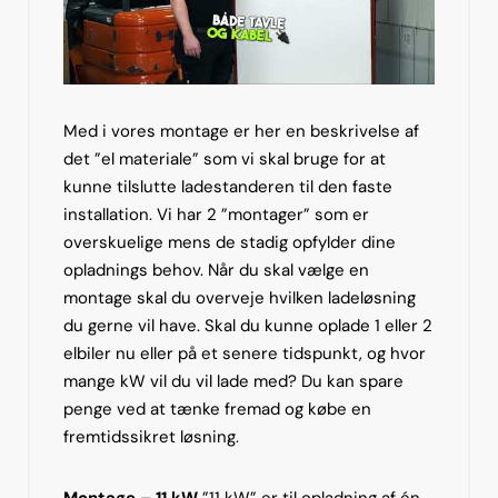
Med i vores montage er her en beskrivelse af
det ”el materiale” som vi skal bruge for at
kunne tilslutte ladestanderen til den faste
installation. Vi har 2 ”montager” som er
overskuelige mens de stadig opfylder dine
opladnings behov. Når du skal vælge en
montage skal du overveje hvilken ladeløsning
du gerne vil have. Skal du kunne oplade 1 eller 2
elbiler nu eller på et senere tidspunkt, og hvor
mange kW vil du vil lade med? Du kan spare
penge ved at tænke fremad og købe en
fremtidssikret løsning.
Montage – 11 kW
”11 kW” er til opladning af én