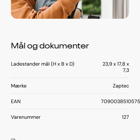
Mål og dokumenter
Ladestander mål (H x B x D)
23,9 x 17,8 x
7,3
Mærke
Zaptec
EAN
709003851057
Varenummer
127