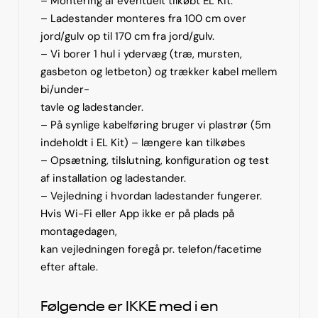
– Montering af eventuelt tilkøbt EL Kit.
– Ladestander monteres fra 100 cm over
jord/gulv op til 170 cm fra jord/gulv.
– Vi borer 1 hul i ydervæg (træ, mursten,
gasbeton og letbeton) og trækker kabel mellem
bi/under-
tavle og ladestander.
– På synlige kabelføring bruger vi plastrør (5m
indeholdt i EL Kit) – længere kan tilkøbes
– Opsætning, tilslutning, konfiguration og test
af installation og ladestander.
– Vejledning i hvordan ladestander fungerer.
Hvis Wi-Fi eller App ikke er på plads på
montagedagen,
kan vejledningen foregå pr. telefon/facetime
efter aftale.
Følgende er IKKE med i en