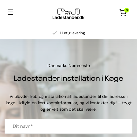
0
Hurtig levering
Danmarks Nemmeste
Ladestander installation i Køge
Vi tilbyder køb og installation af ladestander til din adresse i
køge. Udfyld en kort kontaktformular, og vi kontakter dig! – trygt
og enkelt som det skal være.