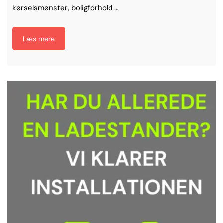
kørselsmønster, boligforhold …
Læs mere