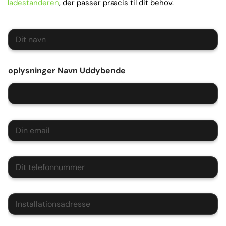
ladestanderen
, der passer præcis til dit behov.
N
a
v
n
oplysninger Navn Uddybende
*
E
m
a
i
T
l
e
*
l
e
I
f
n
o
s
n