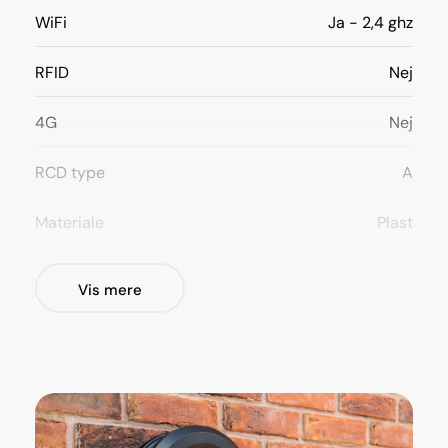
WiFi
Ja - 2,4 ghz
RFID
Nej
4G
Nej
RCD type
A
Materiale
Plast
Opsætnings muligheder
Væg /
Vis mere
Stander
(ikke inkl. i
produktpris)
Forsyning
230/400 V
3 F