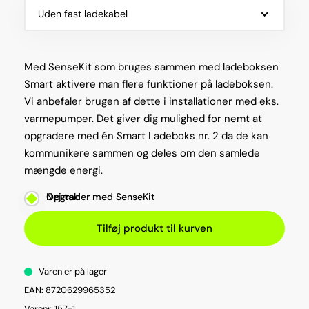
Uden fast ladekabel
Med SenseKit som bruges sammen med ladeboksen
Smart aktivere man flere funktioner på ladeboksen.
Vi anbefaler brugen af dette i installationer med eks.
varmepumper. Det giver dig mulighed for nemt at
opgradere med én Smart Ladeboks nr. 2 da de kan
kommunikere sammen og deles om den samlede
mængde energi.
Opgrader med SenseKit
Nej tak
Tilføj produkt til kurven
Varen er på lager
EAN: 8720629965352
Varenr. 157-1